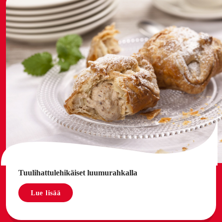
Tuulihattulehikäiset luumurahkalla
Lue lisää