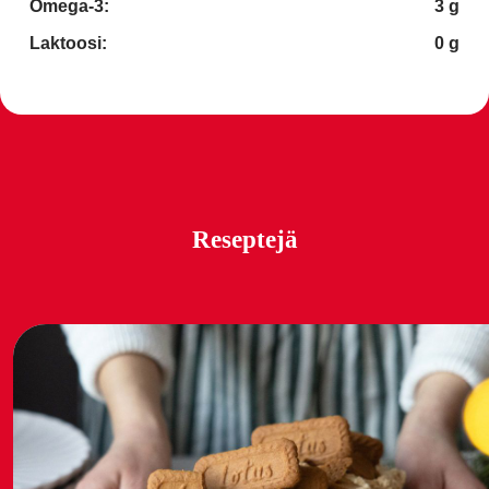
Omega-3:
3 g
Laktoosi:
0 g
Reseptejä