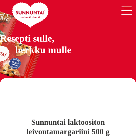
Resepti sulle,
herkku mulle
Sunnuntai laktoositon
leivontamargariini 500 g