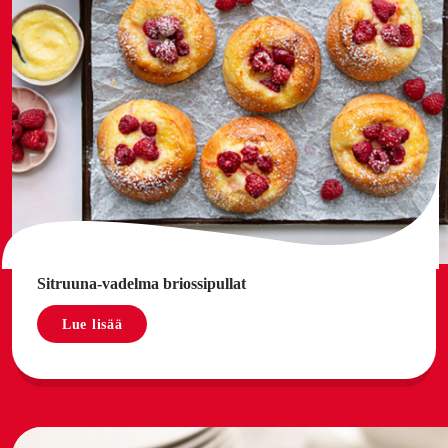
Sitruuna-vadelma briossipullat
Lue lisää