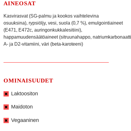
AINEOSAT
Kasvirasvat (SG-palmu ja kookos vaihtelevina
osuuksina), rypsiöljy, vesi, suola (0,7 %), emulgointiaineet
(E471, E472c, auringonkukkalesitiini),
happamuudensäätöaineet (sitruunahappo, natriumkarbonaatti)
A- ja D2-vitamiini, väri (beta-karoteeni)
OMINAISUUDET
Laktoositon
Maidoton
Vegaaninen