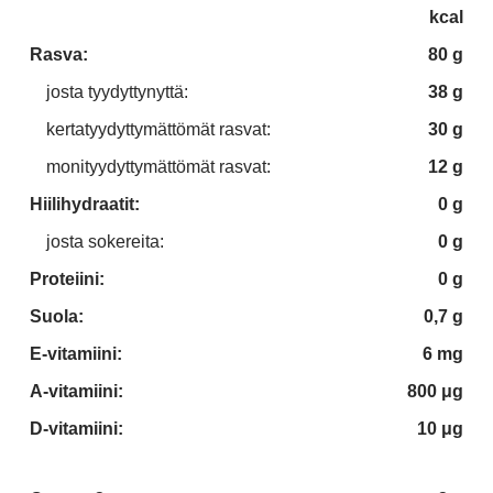
kcal
Rasva:
80 g
josta tyydyttynyttä:
38 g
kertatyydyttymättömät rasvat:
30 g
monityydyttymättömät rasvat:
12 g
Hiilihydraatit:
0 g
josta sokereita:
0 g
Proteiini:
0 g
Suola:
0,7 g
E-vitamiini:
6 mg
A-vitamiini:
800 μg
D-vitamiini:
10 μg