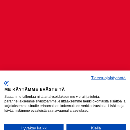
Tietosuojakäytäntö
ME KÄYTÄMME EVÄSTEITÄ
Saatamme tallentaa niitä analysoidaksemme vierailijatietoja,
parannellaksemme sivustoamme, esittääksemme henkilökohtaista sisältöä ja
tarjotaksemme sinulle erinomaisen kokemuksen verkkosivustolla. Lisätietoja
käyttämistämme evästeistä saat avaamalla asetukset.
Hyväksy kaikki
Kiellä