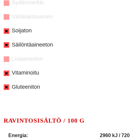
Sydänmerkki
Vähälaktoosinen
Soijaton
Säilöntäaineeton
Lisäaineeton
Vitaminoitu
Gluteeniton
RAVINTOSISÄLTÖ / 100 G
Energia:
2960 kJ / 720