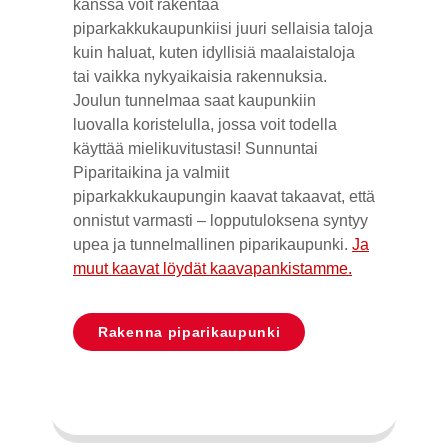
kanssa voit rakentaa
piparkakkukaupunkiisi juuri sellaisia taloja
kuin haluat, kuten idyllisiä maalaistaloja
tai vaikka nykyaikaisia rakennuksia.
Joulun tunnelmaa saat kaupunkiin
luovalla koristelulla, jossa voit todella
käyttää mielikuvitustasi! Sunnuntai
Piparitaikina ja valmiit
piparkakkukaupungin kaavat takaavat, että
onnistut varmasti – lopputuloksena syntyy
upea ja tunnelmallinen piparikaupunki.
Ja
muut kaavat löydät kaavapankistamme.
Rakenna piparikaupunki