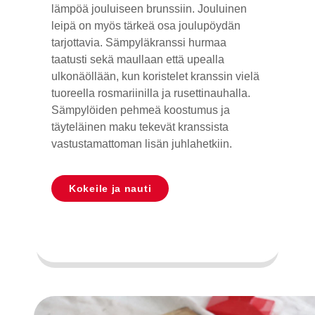
lämpöä jouluiseen brunssiin. Jouluinen
leipä on myös tärkeä osa joulupöydän
tarjottavia. Sämpyläkranssi hurmaa
taatusti sekä maullaan että upealla
ulkonäöllään, kun koristelet kranssin vielä
tuoreella rosmariinilla ja rusettinauhalla.
Sämpylöiden pehmeä koostumus ja
täyteläinen maku tekevät kranssista
vastustamattoman lisän juhlahetkiin.
Kokeile ja nauti