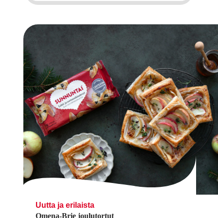
Uutta ja erilaista
Omena-Brie joulutortut