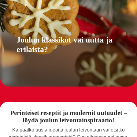
Joulun klassikot vai uutta ja
erilaista?
Perinteiset reseptit ja modernit uutuudet –
löydä joulun leivontainspiraatio!
Kaipaatko uusia ideoita joulun leivontaan vai etsitkö