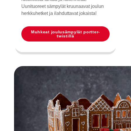
Uunituoreet sämpylät kruunaavat joulun
herkkuhetket ja ilahduttavat jokaista!
Muhkeat joulusämpylät portter-
twistillä