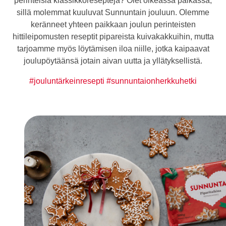
perinteisiä klassikkoreseptejä? Olet oikeassa paikassa,
sillä molemmat kuuluvat Sunnuntain jouluun. Olemme
keränneet yhteen paikkaan joulun perinteisten
hittileipomusten reseptit pipareista kuivakakkuihin, mutta
tarjoamme myös löytämisen iloa niille, jotka kaipaavat
joulupöytäänsä jotain aivan uutta ja yllätyksellistä.
#jouluntärkeinresepti #sunnuntaionherkkuhetki