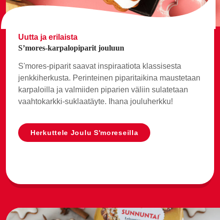
Uutta ja erilaista
S’mores-karpalopiparit jouluun
S'mores-piparit saavat inspiraatiota klassisesta
jenkkiherkusta. Perinteinen piparitaikina maustetaan
karpaloilla ja valmiiden piparien väliin sulatetaan
vaahtokarkki-suklaatäyte. Ihana jouluherkku!
Herkuttele Joulu S'moreseilla