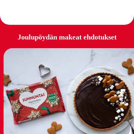
Joulupöydän makeat ehdotukset