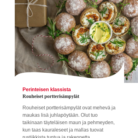
Perinteisen klassista
Rouheiset portterisämpylät
Rouheiset portterisämpylät ovat mehevä ja
maukas lisä juhlapöytään. Olut tuo
taikinaan täyteläisen maun ja pehmeyden,
kun taas kauraleseet ja mallas tuovat
rustiikkista tuntua ja rakennetta.