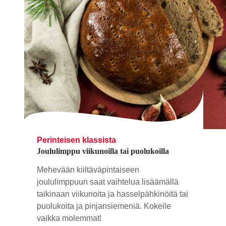
Perinteisen klassista
Joululimppu viikunoilla tai puolukoilla
Mehevään kiiltäväpintaiseen
joululimppuun saat vaihtelua lisäämällä
taikinaan viikunoita ja hasselpähkinöitä tai
puolukoita ja pinjansiemeniä. Kokeile
vaikka molemmat!