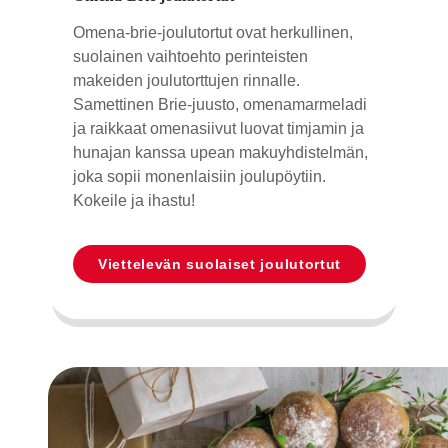
Omena-brie-joulutortut ovat herkullinen,
suolainen vaihtoehto perinteisten
makeiden joulutorttujen rinnalle.
Samettinen Brie-juusto, omenamarmeladi
ja raikkaat omenasiivut luovat timjamin ja
hunajan kanssa upean makuyhdistelmän,
joka sopii monenlaisiin joulupöytiin.
Kokeile ja ihastu!
Viettelevän suolaiset joulutortut