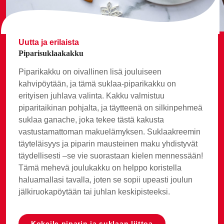
Uutta ja erilaista
Piparisuklaakakku
Piparikakku on oivallinen lisä jouluiseen
kahvipöytään, ja tämä suklaa-piparikakku on
erityisen juhlava valinta. Kakku valmistuu
piparitaikinan pohjalta, ja täytteenä on silkinpehmeä
suklaa ganache, joka tekee tästä kakusta
vastustamattoman makuelämyksen. Suklaakreemin
täyteläisyys ja piparin mausteinen maku yhdistyvät
täydellisesti –se vie suorastaan kielen mennessään!
Tämä mehevä joulukakku on helppo koristella
haluamallasi tavalla, joten se sopii upeasti joulun
jälkiruokapöytään tai juhlan keskipisteeksi.
Kokeile piparin ja suklaan liittoa