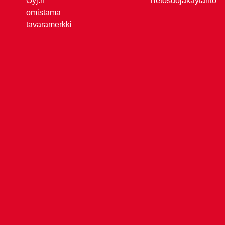
Oyj:n
Tietosuojakäytäntö
omistama
tavaramerkki