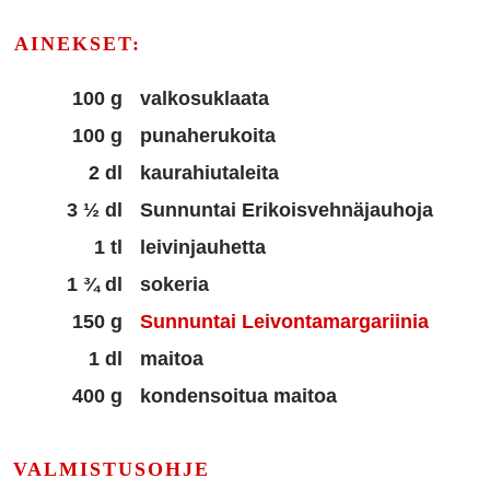
AINEKSET:
100 g
valkosuklaata
100 g
punaherukoita
2 dl
kaurahiutaleita
3 ½ dl
Sunnuntai Erikoisvehnäjauhoja
1 tl
leivinjauhetta
1 ¾ dl
sokeria
150 g
Sunnuntai Leivontamargariinia
1 dl
maitoa
400 g
kondensoitua maitoa
VALMISTUSOHJE