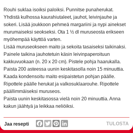
Rouhi suklaa isoiksi paloiksi. Punnitse punaherukat.
Yhdistä kulhossa kaurahiutaleet, jauhot, leivinjauhe ja
sokeri. Lisää joukkoon pehmeä margariini ja nypi ainekset
murumaiseksi seokseksi. Ota 1 ½ dl muruseosta erikseen
myöhempää käyttöä varten.
Lisää muruseokseen maito ja sekoita tasaiseksi taikinaksi.
Painele taikina jauhotetuin käsin leivinpaperoituun
kakkuvuokaan (n. 20 x 20 cm). Pistele pohja haarukalla.
Paista 200 asteessa uunin keskitasolla noin 15 minuuttia.
Kaada kondensoitu maito esipaistetun pohjan päälle.
Ripottele päälle herukat ja valkosuklaarouhe. Ripottele
päällimmäiseksi muruseos.
Paista uunin keskitasossa vielä noin 20 minuuttia. Anna
kakun jäähtyä ja leikkaa neliöiksi.
TULOSTA
Jaa resepti