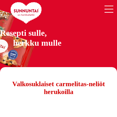
Resepti sulle,
herkku mulle
Valkosuklaiset carmelitas-neliöt
herukoilla