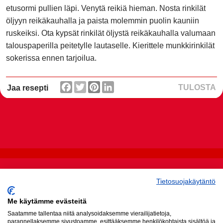
etusormi pullien läpi. Venytä reikiä hieman. Nosta rinkilät
öljyyn reikäkauhalla ja paista molemmin puolin kauniin
ruskeiksi. Ota kypsät rinkilät öljystä reikäkauhalla valumaan
talouspaperilla peitetylle lautaselle. Kierittele munkkirinkilät
sokerissa ennen tarjoilua.
TULOSTA
Jaa resepti
Sunnuntai ®
Bunge
Tietosuojakäytäntö
on Raisio
Finland Oy
|
Oyj:n
Tietosuojakäytäntö
Me käytämme evästeitä
omistama
Saatamme tallentaa niitä analysoidaksemme vierailijatietoja,
tavaramerkki
parannellaksemme sivustoamme, esittääksemme henkilökohtaista sisältöä ja