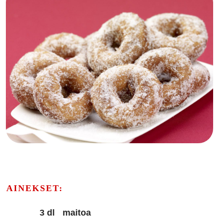
AINEKSET:
3 dl
maitoa