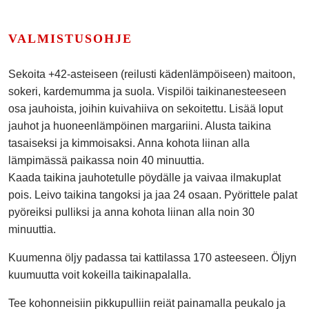
VALMISTUSOHJE
Sekoita +42-asteiseen (reilusti kädenlämpöiseen) maitoon,
sokeri, kardemumma ja suola. Vispilöi taikinanesteeseen
osa jauhoista, joihin kuivahiiva on sekoitettu. Lisää loput
jauhot ja huoneenlämpöinen margariini. Alusta taikina
tasaiseksi ja kimmoisaksi. Anna kohota liinan alla
lämpimässä paikassa noin 40 minuuttia.
Kaada taikina jauhotetulle pöydälle ja vaivaa ilmakuplat
pois. Leivo taikina tangoksi ja jaa 24 osaan. Pyörittele palat
pyöreiksi pulliksi ja anna kohota liinan alla noin 30
minuuttia.
Kuumenna öljy padassa tai kattilassa 170 asteeseen. Öljyn
kuumuutta voit kokeilla taikinapalalla.
Tee kohonneisiin pikkupulliin reiät painamalla peukalo ja