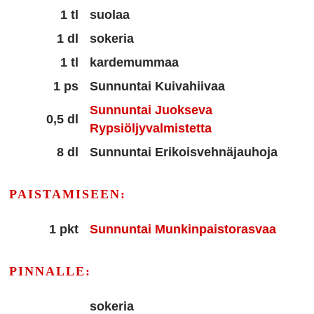
1 tl
suolaa
1 dl
sokeria
1 tl
kardemummaa
1 ps
Sunnuntai Kuivahiivaa
Sunnuntai Juokseva
0,5 dl
Rypsiöljyvalmistetta
8 dl
Sunnuntai Erikoisvehnäjauhoja
PAISTAMISEEN:
1 pkt
Sunnuntai Munkinpaistorasvaa
PINNALLE:
sokeria