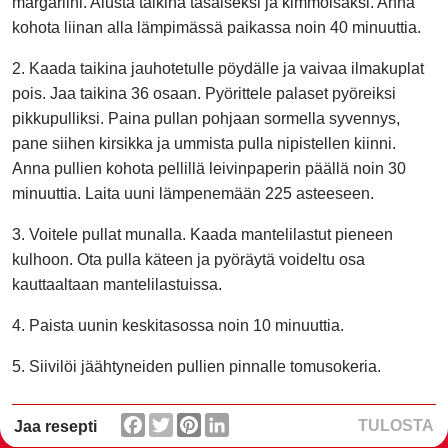
margariini. Alusta taikina tasaiseksi ja kimmoisaksi. Anna
kohota liinan alla lämpimässä paikassa noin 40 minuuttia.
2. Kaada taikina jauhotetulle pöydälle ja vaivaa ilmakuplat
pois. Jaa taikina 36 osaan. Pyörittele palaset pyöreiksi
pikkupulliksi. Paina pullan pohjaan sormella syvennys,
pane siihen kirsikka ja ummista pulla nipistellen kiinni.
Anna pullien kohota pellillä leivinpaperin päällä noin 30
minuuttia. Laita uuni lämpenemään 225 asteeseen.
3. Voitele pullat munalla. Kaada mantelilastut pieneen
kulhoon. Ota pulla käteen ja pyöräytä voideltu osa
kauttaaltaan mantelilastuissa.
4. Paista uunin keskitasossa noin 10 minuuttia.
5. Siivilöi jäähtyneiden pullien pinnalle tomusokeria.
TULOSTA
Jaa resepti