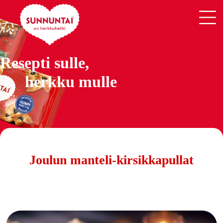
Resepti sulle,
herkku mulle
Joulun manteli-kirsikkapullat